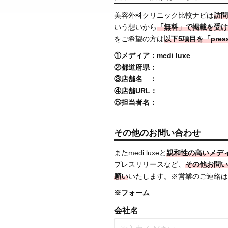
美容外科クリニック比較ナビは
訪問
いう想いから
「無料」で掲載を受け
をご希望の方は
以下5項目を「press@
①メディア：medi luxe
②都道府県：
③店舗名 ：
④店舗URL：
⑤担当者名：
その他のお問い合わせ
またmedi luxeと
親和性の高いメデ
プレスリリースなど、
その他お問い
願い
いたします。※営業のご連絡は
※フォーム
会社名