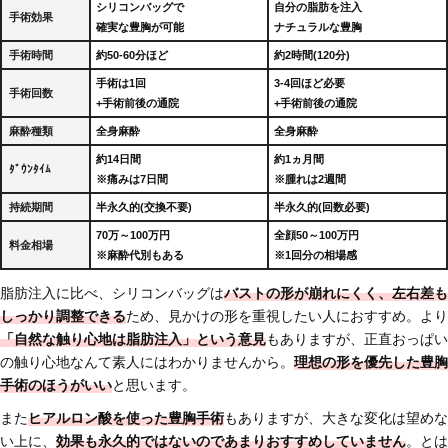
シリコンバッグで
自分の脂肪を注入
手術効果
確実な豊胸が可能
ナチュラルな豊胸
手術時間
約50-60分ほど
約2時間(120分)
手術は1回
3-4回ほど必要
手術回数
+手術前後の通院
+手術前後の通院
麻酔種類
全身麻酔
全身麻酔
約14日間
約1ヵ月間
ﾀﾞｳﾝﾀｲﾑ
※痛みは7日間
※腫れは2週間
持続期間
半永久的(交換不要)
半永久的(回数必要)
70万～100万円
全顔50～100万円
料金相場
※麻酔代別もある
※1回分の相場感
脂肪注入に比べ、シリコンバッグは
バストの形が崩れにくく、左右差も
しっかり調整できる
ため、見かけの形を重視したい人におすすめ。より
「自然な触り心地は脂肪注入」という意見
もありますが、正直おっぱい
の触り心地なんて素人にはわかりませんから。
理想の形を優先した豊胸
手術のほうがいい
と思います。
また
ヒアルロン酸を使った豊胸手術
もありますが、大きな変化は望めな
い上に、
効果も永久的ではないのであまりおすすめしていません
。とは