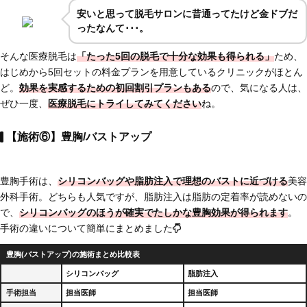
安いと思って脱毛サロンに昔通ってたけど金ドブだ
ったなんて･･･。
そんな医療脱毛は
「たった5回の脱毛で十分な効果も得られる」
ため、
はじめから5回セットの料金プランを用意しているクリニックがほとん
ど。
効果を実感するための初回割引プランもある
ので、気になる人は、
ぜひ一度、
医療脱毛にトライしてみてください
ね。
【施術⑥】豊胸/バストアップ
豊胸手術は、
シリコンバッグや脂肪注入で理想のバストに近づける
美容
外科手術。どちらも人気ですが、脂肪注入は脂肪の定着率が読めないの
で、
シリコンバッグのほうが確実でたしかな豊胸効果が得られます
。
手術の違いについて簡単にまとめました
豊胸(バストアップ)の施術まとめ比較表
シリコンバッグ
脂肪注入
手術担当
担当医師
担当医師