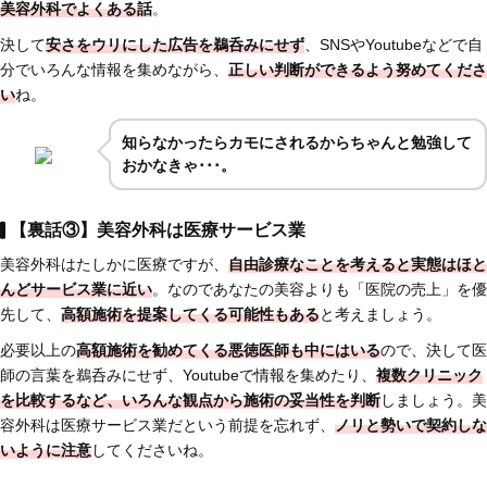
美容外科でよくある話
。
決して
安さをウリにした広告を鵜呑みにせず
、SNSやYoutubeなどで自
分でいろんな情報を集めながら、
正しい判断ができるよう努めてくださ
い
ね。
知らなかったらカモにされるからちゃんと勉強して
おかなきゃ･･･。
【裏話③】美容外科は医療サービス業
美容外科はたしかに医療ですが、
自由診療なことを考えると実態はほと
んどサービス業に近い
。なのであなたの美容よりも「医院の売上」を優
先して、
高額施術を提案してくる可能性もある
と考えましょう。
必要以上の
高額施術を勧めてくる悪徳医師も中にはいる
ので、決して医
師の言葉を鵜呑みにせず、Youtubeで情報を集めたり、
複数クリニック
を比較するなど、いろんな観点から施術の妥当性を判断
しましょう。美
容外科は医療サービス業だという前提を忘れず、
ノリと勢いで契約しな
いように注意
してくださいね。