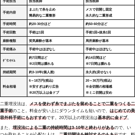
手術担当
担当医師
担当医師
まぶたで糸を止め
メスで切開し固定
手術内容
簡易的な二重整形
永久的な二重形成
手術時間
約20-30分ほど
約50-60分ほど
手術回数
手術は1回
手術1回+抜糸1回
麻酔種類
笑気麻酔が基本
局所麻酔が基本
手術痛み
手術中はほぼなし
手術中はほぼなし
約7日間ほど
約14日間ほど
ﾀﾞｳﾝﾀｲﾑ
※2日間は腫れる
※7日間は腫れる
持続期間
約3-10年(個人差)
永久的(戻せない)
6～18万円(税込)
20～30万円(税込)
料金相場
※安すぎは釣り広告
※全切開の相場感
※20万以上は金ドブ
※ミニ切開は安め
二重埋没法は、
メスを使わず糸でまぶたを留めることで二重をつくる二
重手術
のこと。料金が安い上にダウンタイムも短いので、
はじめての美
容外科手術にもおすすめ
です。20万以上の埋没法は
基本的に金ドブ
。
また、
埋没法による二重の持続時間は3-10年と終わりがある
ので、い
つか取れることが心配な人は、
二重切開法を検討するのもあり
です。料