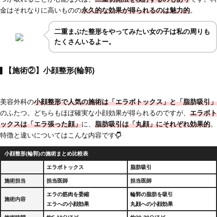
金はそれなりに高いものの
永久的な効果が得られるのは魅力的
。
二重まぶた整形をやってみたい女の子は私の周りも
たくさんいるよー。
【施術②】小顔整形(輪郭)
美容外科の
小顔整形で人気の施術は「エラボトックス」と「脂肪吸引」
のふたつ。どちらもほぼ確実な小顔効果が得られるのですが、
エラボト
ックスは「エラ張った顔」
に、
脂肪吸引は「丸顔」にそれぞれ効果的
。
特徴と違いについてはこんな内容です
小顔整形(輪郭)の施術まとめ比較表
エラボトックス
脂肪吸引
施術担当
担当医師
担当医師
エラの筋肉を委縮
輪郭の脂肪を吸引
施術内容
エラへの小顔効果
丸顔への小顔効果