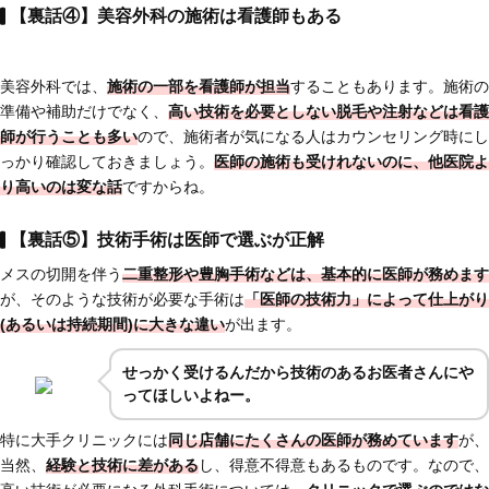
【裏話④】美容外科の施術は看護師もある
美容外科では、
施術の一部を看護師が担当
することもあります。施術の
準備や補助だけでなく、
高い技術を必要としない脱毛や注射などは看護
師が行うことも多い
ので、施術者が気になる人はカウンセリング時にし
っかり確認しておきましょう。
医師の施術も受けれないのに、他医院よ
り高いのは変な話
ですからね。
【裏話⑤】技術手術は医師で選ぶが正解
メスの切開を伴う
二重整形や豊胸手術などは、基本的に医師が務めます
が、そのような技術が必要な手術は
「医師の技術力」によって仕上がり
(あるいは持続期間)に大きな違い
が出ます。
せっかく受けるんだから技術のあるお医者さんにや
ってほしいよねー。
特に大手クリニックには
同じ店舗にたくさんの医師が務めています
が、
当然、
経験と技術に差がある
し、得意不得意もあるものです。なので、