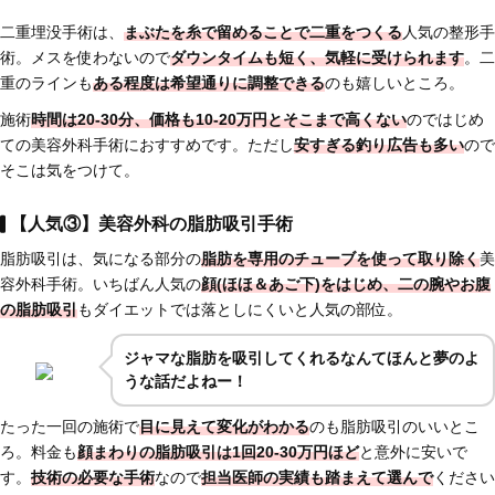
二重埋没手術は、
まぶたを糸で留めることで二重をつくる
人気の整形手
術。メスを使わないので
ダウンタイムも短く、気軽に受けられます
。二
重のラインも
ある程度は希望通りに調整できる
のも嬉しいところ。
施術
時間は20-30分、価格も10-20万円とそこまで高くない
のではじめ
ての美容外科手術におすすめです。ただし
安すぎる釣り広告も多い
ので
そこは気をつけて。
【人気③】美容外科の脂肪吸引手術
脂肪吸引は、気になる部分の
脂肪を専用のチューブを使って取り除く
美
容外科手術。いちばん人気の
顔(ほほ＆あご下)をはじめ、二の腕やお腹
の脂肪吸引
もダイエットでは落としにくいと人気の部位。
ジャマな脂肪を吸引してくれるなんてほんと夢のよ
うな話だよねー！
たった一回の施術で
目に見えて変化がわかる
のも脂肪吸引のいいとこ
ろ。料金も
顔まわりの脂肪吸引は1回20-30万円ほど
と意外に安いで
す。
技術の必要な手術
なので
担当医師の実績も踏まえて選んで
ください