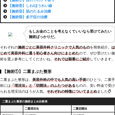
【施術⑦】目の下のクマ取り
【施術⑧】しわ/ほうれい線
【施術⑨】肌のたるみ治療
【施術⑩】多汗症の治療
もしお金のことを考えなくていいなら受けてみたい
施術ばっかりだ。
それぞれの
施術ごとに美容外科クリニックで人気のもの
を簡単紹介。
は
じめて美容外科に通う初心者さん向けにまとめた
ので、ぜひ受けたい施
術を選ぶ参考にしてくださいね。
それでは順番にご紹介
していきます。
【施術①】二重まぶた整形
二重まぶた整形は、
美容外科の中でも人気の高い手術
のひとつ。二重手
術には
「埋没法」と「切開法」のふたつがある
ものの、安い料金で受け
られる埋没法のほうが人気。
それぞれの特徴についてまとめ
ました
二重まぶた整形の施術まとめ比較表
二重埋没法
二重切開法