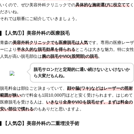
いくので、ぜひ美容外科クリニックでの
具体的な施術選びに役立てて
く
ださいね。
それでは順番にご紹介していきましょう。
【人気①】美容外科の医療脱毛
青森の
美容外科クリニックでも医療脱毛は人気
です。専用の医療レーザ
ーにより
半永久的な脱毛効果を得られる
ところは大きな魅力。特に女性
人気が高い脱毛部位は
腕の脱毛
や
VIO(股間部)の脱毛
。
脱毛サロンだと定期的に通い続けないといけないか
ら大変だもんね。
脱毛料金は部位ごと決まっていて、
顔や脇(ワキ)などはレーザーの照射
範囲が狭い
ので料金も1回10,000円ほどと安く受けられます。はじめて
医療脱毛を受ける人は、
いきなり全身やVIOを脱毛せず、まずは料金の
安い部位で慣れる
のもありだと思いますよ。
【人気②】美容外科の二重埋没手術