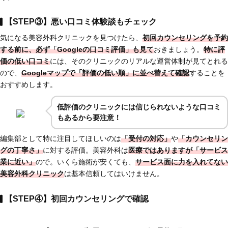
【STEP③】悪い口コミ体験談もチェック
気になる美容外科クリニックを見つけたら、
初回カウンセリングを予約
する前に、必ず「Googleの口コミ評価」も見て
おきましょう。
特に評
価の低い口コミ
には、そのクリニックのリアルな運営体制が見てとれる
ので、
Googleマップで「評価の低い順」に並べ替えて確認
することを
おすすめします。
低評価のクリニックには信じられないような口コミ
もあるから要注意！
編集部として特に注目してほしいのは
「受付の対応」
や
「カウンセリン
グの丁寧さ」
に対する評価。美容外科は
医療ではありますが「サービス
業に近い」
ので。いくら施術が安くても、
サービス面に力を入れてない
美容外科クリニック
は基本信頼してはいけません。
【STEP④】初回カウンセリングで確認