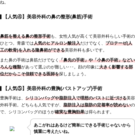
ね。
【人気④】美容外科の鼻の整形(鼻筋)手術
鼻筋を整える鼻の整形手術
も、女性人気が高くて美容外科らしい手術の
ひとつ。青森では
人気のヒアルロン酸注入
だけでなく、
プロテーゼ(人
工の軟骨)を入れる
隆鼻術ができる
美容外科も多いです。
また鼻の手術は鼻筋だけでなく
「鼻先の手術」や「小鼻の手術」などい
ろんな種類
があって選ぶのが難しい･･･。顔の印象に
大きく影響する部
位だからこそ信頼できる医師を
探しましょう。
【人気⑤】美容外科の豊胸(バストアップ)手術
豊胸手術は、
シリコンバッグや脂肪注入で理想のバストに近づける
美容
外科手術。どちらも人気ですが、
脂肪注入は脂肪の定着率が読めない
の
で、シリコンバッグのほうが
確実な豊胸効果
は得られます。
あこがれはあるけど簡単にできる手術じゃないから
慎重に考えたいね。