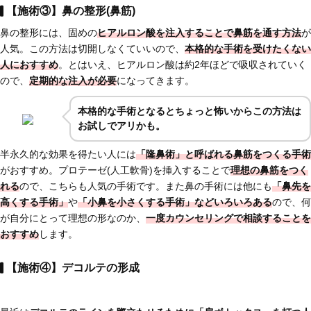
【施術③】鼻の整形(鼻筋)
鼻の整形には、固めの
ヒアルロン酸を注入することで鼻筋を通す方法
が
人気。この方法は切開しなくていいので、
本格的な手術を受けたくない
人におすすめ
。とはいえ、ヒアルロン酸は約2年ほどで吸収されていく
ので、
定期的な注入が必要
になってきます。
本格的な手術となるとちょっと怖いからこの方法は
お試しでアリかも。
半永久的な効果を得たい人には
「隆鼻術」と呼ばれる鼻筋をつくる手術
がおすすめ。プロテーゼ(人工軟骨)を挿入することで
理想の鼻筋をつく
れる
ので、こちらも人気の手術です。また鼻の手術には他にも
「鼻先を
高くする手術」
や
「小鼻を小さくする手術」
などいろいろある
ので、何
が自分にとって理想の形なのか、
一度カウンセリングで相談することを
おすすめ
します。
【施術④】デコルテの形成