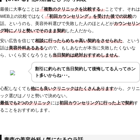
最後に大事なことは
「複数のクリニックを比較する」
ことです。それは
WEB上の比較ではなく
「初回カウンセリング」を受けた後での比較
の
話。というのも、美容外科選びで失敗した人のほとんどが
カウンセリン
グ時にノリと勢いでそのまま契約
した人だから。
安い広告を信じて
相談に行ったらめちゃ高い契約
をさせられた
、という
話は
美容外科あるある
なので、もしあなたが本当に失敗したくないな
ら、いくら安くなろうとも
当日契約は絶対おすすめしません
。
割引に釣られて当日契約して後悔してる人ってホン
ト多いからね･･･。
心配しなくても
他にも良いクリニックはたくさんあります
から。クリニ
ック選びはノリと勢いで決めない。
最低でも2つのクリニック
には
初回カウンセリングに行った上で契約
す
ることをおすすめします。
青森の美容外科 / 気になるウラ話