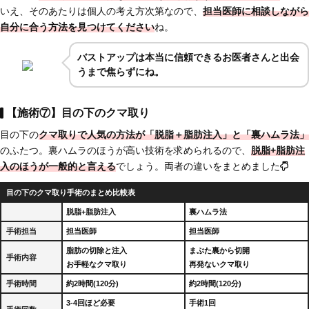
いえ、そのあたりは個人の考え方次第なので、
担当医師に相談しながら
自分に合う方法を見つけてください
ね。
バストアップは本当に信頼できるお医者さんと出会
うまで焦らずにね。
【施術⑦】目の下のクマ取り
目の下の
クマ取りで人気の方法が「脱脂＋脂肪注入」と「裏ハムラ法」
のふたつ。裏ハムラのほうが高い技術を求められるので、
脱脂+脂肪注
入のほうが一般的と言える
でしょう。両者の違いをまとめました
目の下のクマ取り手術のまとめ比較表
脱脂+脂肪注入
裏ハムラ法
手術担当
担当医師
担当医師
脂肪の切除と注入
まぶた裏から切開
手術内容
お手軽なクマ取り
再発ないクマ取り
手術時間
約2時間(120分)
約2時間(120分)
3-4回ほど必要
手術1回