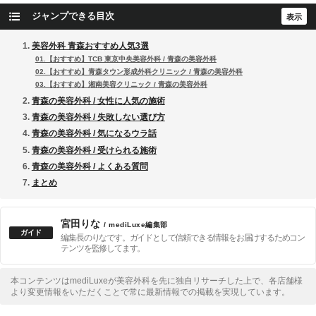
ジャンプできる目次
美容外科 青森おすすめ人気3選
01.【おすすめ】TCB 東京中央美容外科 / 青森の美容外科
02.【おすすめ】青森タウン形成外科クリニック / 青森の美容外科
03.【おすすめ】湘南美容クリニック / 青森の美容外科
青森の美容外科 / 女性に人気の施術
青森の美容外科 / 失敗しない選び方
青森の美容外科 / 気になるウラ話
青森の美容外科 / 受けられる施術
青森の美容外科 / よくある質問
まとめ
宮田りな
/ mediLuxe編集部
編集長のりなです。ガイドとして信頼できる情報をお届けするためコン
テンツを監修してます。
本コンテンツはmediLuxeが美容外科を先に独自リサーチした上で、各店舗様
より変更情報をいただくことで常に最新情報での掲載を実現しています。