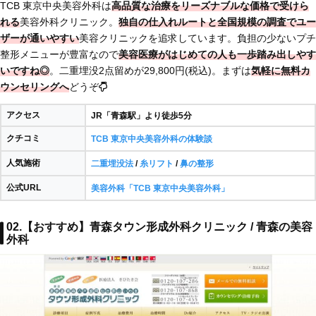
TCB 東京中央美容外科は
高品質な治療をリーズナブルな価格で受けら
れる
美容外科クリニック。
独自の仕入れルートと全国規模の調査でユー
ザーが通いやすい
美容クリニックを追求しています。負担の少ないプチ
整形メニューが豊富なので
美容医療がはじめての人も
一歩踏み出しやす
いですね◎
。二重埋没2点留めが29,800円(税込)。まずは
気軽に無料カ
ウンセリングへ
どうぞ
アクセス
JR「青森駅」より徒歩5分
クチコミ
TCB 東京中央美容外科の体験談
人気施術
二重埋没法
/
糸リフト
/
鼻の整形
公式URL
美容外科「TCB 東京中央美容外科」
02.【おすすめ】青森タウン形成外科クリニック / 青森の美容
外科