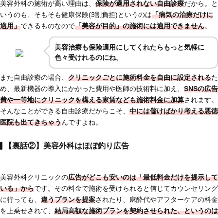
美容外科の施術が高い理由は、
保険が適用されない自由診療
だから。と
いうのも、そもそも健康保険(3割負担)というのは
「病気の治療だけに
適用」
できるものなので
「美容が目的」の施術には適用できません
。
美容治療も保険適用にしてくれたらもっと気軽に
色々受けれるのにね。
また自由診療の場合、
クリニックごとに施術料金を自由に設定される
た
め、最新機器の導入にかかった費用や医師の技術料に加え、
SNSの広告
費や一等地にクリニックを構える家賃なども施術料金に加算
されます。
そんなことができる自由診療だからこそ、
中には儲けばかり考える悪徳
医院も出てきちゃう
んですよね。
【裏話②】美容外科はほぼ釣り広告
美容外科クリニックの
広告がどこも安いのは「最低料金だけを提示して
いる」から
です。その料金で施術を受けられると信じてカウンセリング
に行っても、
違うプランを提案
されたり、麻酔代やアフターケアの料金
を上乗せされて、
結局高額な施術プランを契約させられた、というのは