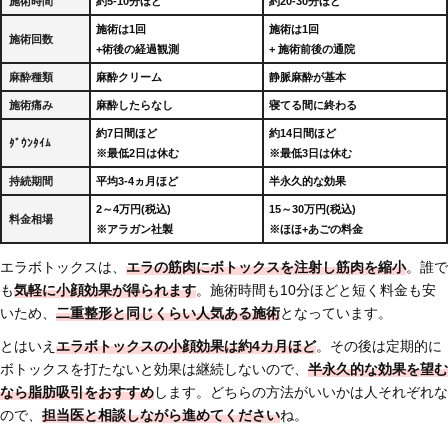
施術時間
約5-10分ほど
約20-30分ほど
施術は1回
施術は1回
施術回数
+術後の経過観測
+ 施術前後の通院
麻酔種類
麻酔クリーム
静脈麻酔が基本
施術痛み
麻酔したらなし
寝てる間に終わる
約7日間ほど
約14日間ほど
ﾀﾞｳﾝﾀｲﾑ
※最低2日は休む
※最低3日は休む
持続期間
平均3-4ヵ月ほど
半永久的な効果
2～4万円(税込)
15～30万円(税込)
料金相場
※アラガン社製
※ほほ+あごの料金
エラボトックスは、
エラの筋肉にボトックスを注射し筋肉を縮小
。誰で
も
気軽に小顔効果が得られます
。施術時間も10分ほどと短く料金も安
いため、
二重整形と同じくらい人気ある施術
となっています。
とはいえ
エラボトックスの小顔効果は約4カ月ほど
。その後は定期的に
ボトックスを打たないと効果は継続しないので、
半永久的な効果を望む
なら脂肪吸引をおすすめ
します。どちらの方法がいいかは人それぞれな
ので、
担当医と相談しながら進めてください
ね。