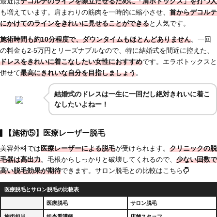
最近は
デコルテのラインを際立たせるために「肩ボトックス」を打つ人
も増えています。肩まわりの筋肉を一時的に縮小させ、
首からデコルテ
にかけてのラインをきれいに見せることができる
と人気です。
施術時間も約10分程度で、ダウンタイムもほとんどありません
。一回
の料金も2-5万円とリーズナブルなので、特に結婚式を間近に控えた、
ドレスをきれいに着こなしたい女性におすすめ
です。エラボトックスと
併せて
最高にきれいな自分を目指しましょう
。
結婚式のドレスは一生に一回だし絶対きれいに着こ
なしたいよねー！
【施術⑤】医療レーザー脱毛
美容外科では
医療レーザーによる脱毛
が受けられます。
クリニックの脱
毛器は高出力
。毛根からしっかりと破壊してくれるので、
少ない回数で
高い脱毛効果が期待
できます。サロン脱毛との比較はこちら
医療脱毛とサロン脱毛の比較表
医療脱毛
サロン脱毛
施術担当
担当看護師
店舗スタッフ