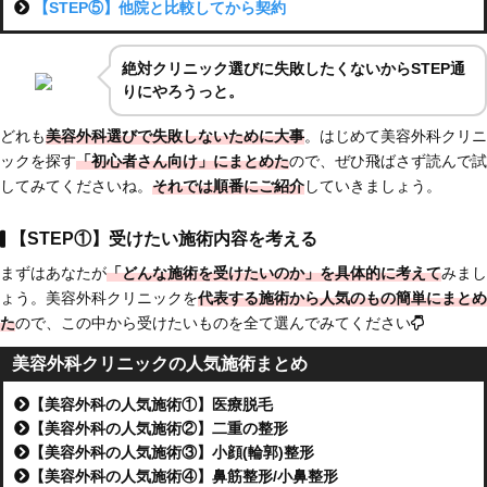
【STEP⑤】他院と比較してから契約
絶対クリニック選びに失敗したくないからSTEP通
りにやろうっと。
どれも
美容外科選びで失敗しないために大事
。はじめて美容外科クリニ
ックを探す
「初心者さん向け」にまとめた
ので、ぜひ飛ばさず読んで試
してみてくださいね。
それでは順番にご紹介
していきましょう。
【STEP①】受けたい施術内容を考える
まずはあなたが
「どんな施術を受けたいのか」を具体的に考えて
みまし
ょう。美容外科クリニックを
代表する施術から人気のもの簡単にまとめ
た
ので、この中から受けたいものを全て選んでみてください
美容外科クリニックの人気施術まとめ
【美容外科の人気施術①】医療脱毛
【美容外科の人気施術②】二重の整形
【美容外科の人気施術③】小顔(輪郭)整形
【美容外科の人気施術④】鼻筋整形/小鼻整形