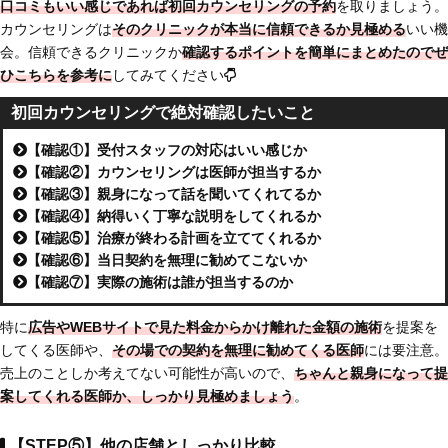
口コミもいい感じであれば初回カウンセリングの予約
を取りましょう。
カウンセリングは
そのクリニックが本当に信頼できるか見極める
いい機
会。信頼できるクリニックか
確認するポイントを簡単にまとめたのでぜ
ひこちらを参考に
してみてください
初回カウンセリングで絶対確認したいこと
【確認①】受付スタッフの対応はいい感じか
【確認②】カウンセリングは医師が担当するか
【確認③】親身になって話を聞いてくれてるか
【確認④】納得いく丁寧な説明をしてくれるか
【確認⑤】治療が終わる計画を立ててくれるか
【確認⑥】当日契約を無理に勧めてこないか
【確認⑦】実際の施術は誰が担当するのか
特に
広告やWEBサイトで見た料金からかけ離れた金額の施術
を提案を
してくる医師や、
その場での契約を無理に勧めてくる医師
には要注意。
売上のことしか考えてない可能性が高いので、
ちゃんと親身になって提
案してくれる医師か、しっかり見極めましょう
。
【STEP⑤】他の店舗としっかり比較