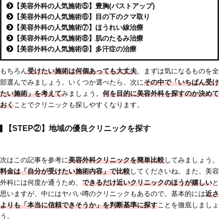
【美容外科の人気施術⑤】豊胸(バストアップ)
【美容外科の人気施術⑥】目の下のクマ取り
【美容外科の人気施術⑦】ほうれい線治療
【美容外科の人気施術⑧】肌のたるみ治療
【美容外科の人気施術⑨】多汗症の治療
もちろん
受けたい施術は何個あっても大丈夫
。まずは気になるものを全
部選んでみましょう。いくつか選べたら、次に
その中で「いちばん受け
たい施術」を考えて
みましょう。
何を目的に美容外科を探すのか決めて
おく
ことでクリニックも探しやすくなります。
【STEP②】地域の優良クリニックを探す
次はこの記事を参考に
美容外科クリニックを簡単比較
してみましょう。
料金は「自分が受けたい施術内容」で比較
してくださいね。また、美容
外科には何度か通うため、
できるだけ近いクリニックのほうが嬉しい
と
思いますが、中にはヤバい噂のクリニックもあるので。基本的には
近さ
よりも「本当に信頼できそうか」を判断基準に探す
ことを徹底しましょ
う。