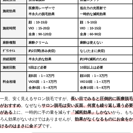
医療用レーザーで
低出力の光照射で
施術効果
半永久の脱毛効果
一時的な減耗効果
顔 ：10-15分
顔 ：5-10分
施術時間
VIO ：15-20分
VIO ：10-15分
全身：90-120分
全身：60-90分
麻酔種類
麻酔クリーム
麻酔は使えない
ﾀﾞｳﾝﾀｲﾑ
約2日間(赤み炎症)
なし(たまに炎症)
持続期間
半永久的な効果
約3年(減耗のため)
施術回数
5回ほど必要
10回以上は必要
顔5回 ：1～3万円
顔10回 ：1～3万円
料金相場
VIO5回 ：1～3万円
VIO10回 ：1～3万円
全身5回：5～8万円
全身10回：5～8万円
一見、安く見えるサロン脱毛ですが、
長い目でみると圧倒的に医療脱毛
がおすすめ
。なぜなら
サロン脱毛は安い反面、何度も繰り返し通う必要
がある
上に、一時的に手の量を減らす
「減耗効果」しかない
から。もち
ろん効果がないわけではありませんが、
効果がなくなるものにお金をか
けるのはまさに金ドブ
です。