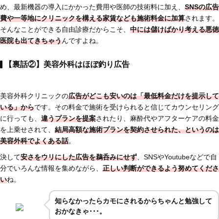
め、最新機器の導入にかかった費用や医師の技術料に加え、
SNSの広告
費や一等地にクリニックを構える家賃なども施術料金に加算
されます。
そんなことができる自由診療だからこそ、
中には儲けばかり考える悪徳
医院も出てきちゃう
んですよね。
【裏話②】美容外科はほぼ釣り広告
美容外科クリニックの
広告がどこも安いのは「最低料金だけを提示して
いる」から
です。その料金で施術を受けられると信じてカウンセリング
に行っても、
違うプランを提案
されたり、麻酔代やアフターケアの料金
を上乗せされて、
結局高額な施術プランを契約させられた、というのは
美容外科でよくある話
。
決して
安さをウリにした広告を鵜呑みにせず
、SNSやYoutubeなどで自
分でいろんな情報を集めながら、
正しい判断ができるよう努めてくださ
い
ね。
知らなかったらカモにされるからちゃんと勉強して
おかなきゃ･･･。