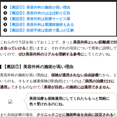
【裏話①】美容外科の施術が高い理由
【裏話②】美容外科のはほぼ釣り広告
【裏話③】美容外科は医療サービス業
【裏話④】美容外科は看護師施術もある
【裏話⑤】技術手術は医師で選ぶが正解
これらのウラ話を知っておくことで、きっと
美容外科といい距離感で付
き合っていける
と思いますよ。それぞれの項目について簡単に説明して
いくので、
ぜひ美容外科のリアルを理解する参考に
してくださいね。
【裏話①】美容外科の施術が高い理由
美容外科の施術が高い理由は、
保険が適用されない自由診療
だから。と
いうのも、そもそも健康保険(3割負担)というのは
「病気の治療だけに
適用」
できるものなので
「美容が目的」の施術には適用できません
。
美容治療も保険適用にしてくれたらもっと気軽に
色々受けれるのにね。
また自由診療の場合、
クリニックごとに施術料金を自由に設定される
た