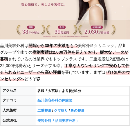
品川美容外科は
開院から38年の実績をもつ
美容外科クリニック。品川
グループ全体での
症例実績は2,030万件を超えており、膨大なデータが
蓄積
されているのは業界でもトップクラスです。二重埋没法2点留めは
22,000円(税込)とリーズナブル◎。
丁寧なカウンセリングで安心して任
せられるとユーザーから高い評価
を受けています。まずは
ぜひ無料カウ
ンセリングへ
どうぞ
アクセス
各線「大宮駅」より徒歩1分
クチコミ
品川美容外科の体験談
人気施術
二重整形
/
クマ取り
/
鼻の整形
公式URL
美容外科「品川美容外科」