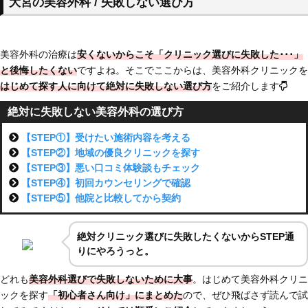
大宮の美容外科 / 失敗しない選び方
美容外科の治療は
安くないからこそ「クリニック選びに失敗した･･･」
と後悔したくない
ですよね。そこでここからは、美容外科クリニックを
はじめて探す人に向けて絶対に失敗しない選び方
をご紹介します
絶対に失敗しない美容外科の選び方
【STEP①】受けたい施術内容を考える
【STEP②】地域の優良クリニックを探す
【STEP③】悪い口コミ体験談もチェック
【STEP④】初回カウンセリングで確認
【STEP⑤】他院と比較してから契約
絶対クリニック選びに失敗したくないからSTEP通
りにやろうっと。
どれも
美容外科選びで失敗しないために大事
。はじめて美容外科クリニ
ックを探す
「初心者さん向け」にまとめた
ので、ぜひ飛ばさず読んで試