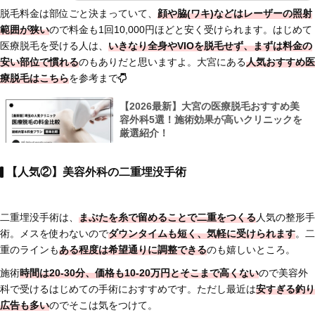
脱毛料金は部位ごと決まっていて、
顔や脇(ワキ)などはレーザーの照射
範囲が狭い
ので料金も1回10,000円ほどと安く受けられます。はじめて
医療脱毛を受ける人は、
いきなり全身やVIOを脱毛せず、まずは料金の
安い部位で慣れる
のもありだと思いますよ。大宮にある
人気おすすめ医
療脱毛はこちら
を参考まで
【2026最新】大宮の医療脱毛おすすめ美
容外科5選！施術効果が高いクリニックを
厳選紹介！
【人気②】美容外科の二重埋没手術
二重埋没手術は、
まぶたを糸で留めることで二重をつくる
人気の整形手
術。メスを使わないので
ダウンタイムも短く、気軽に受けられます
。二
重のラインも
ある程度は希望通りに調整できる
のも嬉しいところ。
施術
時間は20-30分、価格も10-20万円とそこまで高くない
ので美容外
科で受けるはじめての手術におすすめです。ただし最近は
安すぎる釣り
広告も多い
のでそこは気をつけて。