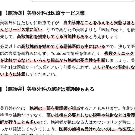
【裏話③】美容外科は医療サービス業
美容外科はたしかに医療ですが、
自由診療なことを考えると実態はほと
んどサービス業に近い
。なのであなたの美容よりも「医院の売上」を優
先して、
高額施術を提案してくる可能性もある
と考えましょう。
必要以上の
高額施術を勧めてくる悪徳医師も中にはいる
ので、決して医
師の言葉を鵜呑みにせず、Youtubeで情報を集めたり、
複数クリニック
を比較するなど、いろんな観点から施術の妥当性を判断
しましょう。美
容外科は医療サービス業だという前提を忘れず、
ノリと勢いで契約しな
いように注意
してくださいね。
【裏話④】美容外科の施術は看護師もある
美容外科では、
施術の一部を看護師が担当
することもあります。施術の
準備や補助だけでなく、
高い技術を必要としない脱毛や注射などは看護
師が行うことも多い
ので、施術者が気になる人はカウンセリング時にし
っかり確認しておきましょう。
医師の施術も受けれないのに、他医院よ