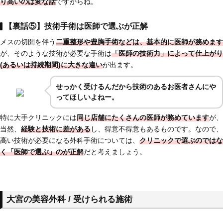
り高いのは変な話
ですからね。
【裏話⑤】技術手術は医師で選ぶが正解
メスの切開を伴う
二重整形や豊胸手術などは、基本的に医師が務めます
が、そのような技術が必要な手術は
「医師の技術力」によって仕上がり
(あるいは持続期間)に大きな違い
が出ます。
せっかく受けるんだから技術のあるお医者さんにや
ってほしいよねー。
特に大手クリニックには
同じ店舗にたくさんの医師が務めています
が、
当然、
経験と技術に差がある
し、得意不得意もあるものです。なので、
高い技術が必要になる外科手術については、
クリニックで選ぶのではな
く「医師で選ぶ」のが正解
だと考えましょう。
大宮の美容外科 / 受けられる施術