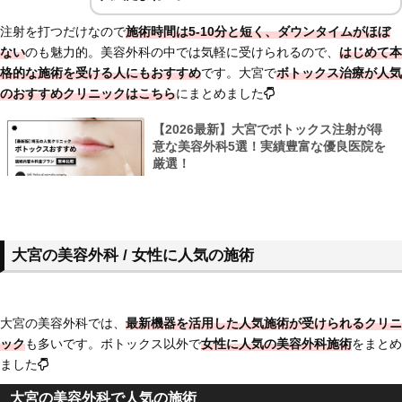
注射を打つだけなので
施術時間は5-10分と短く、ダウンタイムがほぼ
ない
のも魅力的。美容外科の中では気軽に受けられるので、
はじめて本
格的な施術を受ける人にもおすすめ
です。大宮で
ボトックス治療が人気
のおすすめクリニックはこちら
にまとめました
【2026最新】大宮でボトックス注射が得
意な美容外科5選！実績豊富な優良医院を
厳選！
大宮の美容外科 / 女性に人気の施術
大宮の美容外科では、
最新機器を活用した人気施術が受けられるクリニ
ック
も多いです。ボトックス以外で
女性に人気の美容外科施術
をまとめ
ました
大宮の美容外科で人気の施術