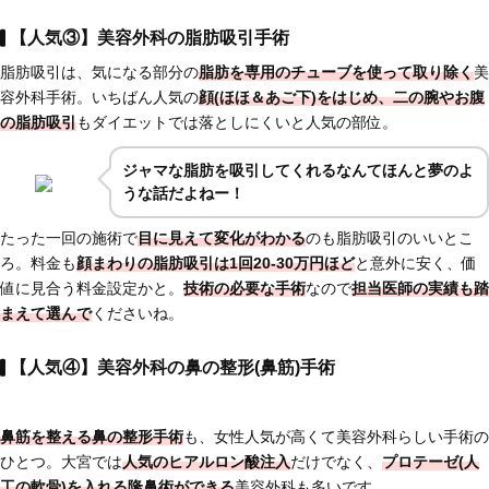
【人気③】美容外科の脂肪吸引手術
脂肪吸引は、気になる部分の
脂肪を専用のチューブを使って取り除く
美
容外科手術。いちばん人気の
顔(ほほ＆あご下)をはじめ、二の腕やお腹
の脂肪吸引
もダイエットでは落としにくいと人気の部位。
ジャマな脂肪を吸引してくれるなんてほんと夢のよ
うな話だよねー！
たった一回の施術で
目に見えて変化がわかる
のも脂肪吸引のいいとこ
ろ。料金も
顔まわりの脂肪吸引は1回20-30万円ほど
と意外に安く、価
値に見合う料金設定かと。
技術の必要な手術
なので
担当医師の実績も踏
まえて選んで
くださいね。
【人気④】美容外科の鼻の整形(鼻筋)手術
鼻筋を整える鼻の整形手術
も、女性人気が高くて美容外科らしい手術の
ひとつ。大宮では
人気のヒアルロン酸注入
だけでなく、
プロテーゼ(人
工の軟骨)を入れる
隆鼻術ができる
美容外科も多いです。