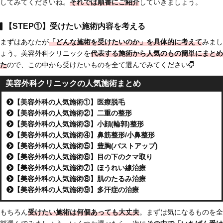
してみてくださいね。
それでは順番にご紹介
していきましょう。
【STEP①】受けたい施術内容を考える
まずはあなたが
「どんな施術を受けたいのか」を具体的に考えて
みまし
ょう。美容外科クリニックを
代表する施術から人気のもの簡単にまとめ
た
ので、この中から受けたいものを全て選んでみてください
美容外科クリニックの人気施術まとめ
【美容外科の人気施術①】医療脱毛
【美容外科の人気施術②】二重の整形
【美容外科の人気施術③】小顔(輪郭)整形
【美容外科の人気施術④】鼻筋整形/小鼻整形
【美容外科の人気施術⑤】豊胸(バストアップ)
【美容外科の人気施術⑥】目の下のクマ取り
【美容外科の人気施術⑦】ほうれい線治療
【美容外科の人気施術⑧】肌のたるみ治療
【美容外科の人気施術⑨】多汗症の治療
もちろん
受けたい施術は何個あっても大丈夫
。まずは気になるものを全