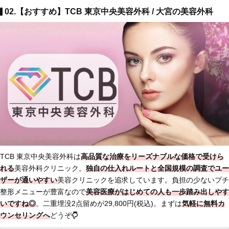
02.【おすすめ】TCB 東京中央美容外科 / 大宮の美容外科
TCB 東京中央美容外科は
高品質な治療をリーズナブルな価格で受けら
れる
美容外科クリニック。
独自の仕入れルートと全国規模の調査でユー
ザーが通いやすい
美容クリニックを追求しています。負担の少ないプチ
整形メニューが豊富なので
美容医療がはじめての人も
一歩踏み出しやす
いですね◎
。二重埋没2点留めが29,800円(税込)。まずは
気軽に無料カ
ウンセリングへ
どうぞ