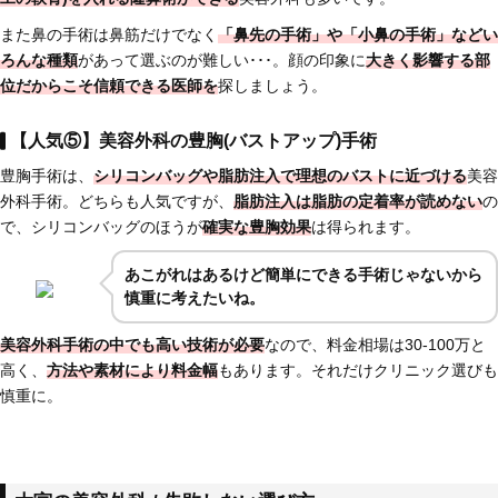
また鼻の手術は鼻筋だけでなく
「鼻先の手術」や「小鼻の手術」などい
ろんな種類
があって選ぶのが難しい･･･。顔の印象に
大きく影響する部
位だからこそ信頼できる医師を
探しましょう。
【人気⑤】美容外科の豊胸(バストアップ)手術
豊胸手術は、
シリコンバッグや脂肪注入で理想のバストに近づける
美容
外科手術。どちらも人気ですが、
脂肪注入は脂肪の定着率が読めない
の
で、シリコンバッグのほうが
確実な豊胸効果
は得られます。
あこがれはあるけど簡単にできる手術じゃないから
慎重に考えたいね。
美容外科手術の中でも高い技術が必要
なので、料金相場は30-100万と
高く、
方法や素材により料金幅
もあります。それだけクリニック選びも
慎重に。