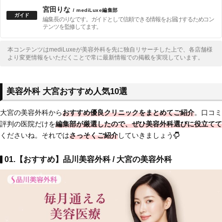
宮田りな
/ mediLuxe編集部
編集長のりなです。ガイドとして信頼できる情報をお届けするためコン
テンツを監修してます。
本コンテンツはmediLuxeが美容外科を先に独自リサーチした上で、各店舗様
より変更情報をいただくことで常に最新情報での掲載を実現しています。
美容外科 大宮おすすめ人気10選
大宮の美容外科から
おすすめ優良クリニックをまとめてご紹介
。口コミ
評判の医院だけを
編集部が厳選したので、ぜひ美容外科選びに役立てて
くださいね。それでは
さっそくご紹介
していきましょう
01.【おすすめ】品川美容外科 / 大宮の美容外科