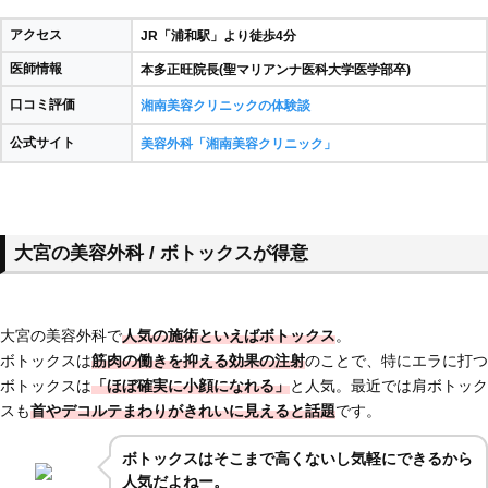
アクセス
JR「浦和駅」より徒歩4分
医師情報
本多正旺院長(聖マリアンナ医科大学医学部卒)
口コミ評価
湘南美容クリニックの体験談
公式サイト
美容外科「湘南美容クリニック」
大宮の美容外科 / ボトックスが得意
大宮の美容外科で
人気の施術といえばボトックス
。
ボトックスは
筋肉の働きを抑える効果の注射
のことで、特にエラに打つ
ボトックスは
「ほぼ確実に小顔になれる」
と人気。最近では肩ボトック
スも
首やデコルテまわりがきれいに見えると話題
です。
ボトックスはそこまで高くないし気軽にできるから
人気だよねー。