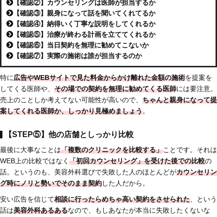
【確認②】カウンセリングは医師が担当するか
【確認③】親身になって話を聞いてくれてるか
【確認④】納得いく丁寧な説明をしてくれるか
【確認⑤】治療が終わる計画を立ててくれるか
【確認⑥】当日契約を無理に勧めてこないか
【確認⑦】実際の施術は誰が担当するのか
特に
広告やWEBサイトで見た料金からかけ離れた金額の施術
を提案を
してくる医師や、
その場での契約を無理に勧めてくる医師
には要注意。
売上のことしか考えてない可能性が高いので、
ちゃんと親身になって提
案してくれる医師か、しっかり見極めましょう
。
【STEP⑤】他の店舗としっかり比較
最後に大事なことは
「複数のクリニックを比較する」
ことです。それは
WEB上の比較ではなく
「初回カウンセリング」を受けた後での比較
の
話。というのも、美容外科選びで失敗した人のほとんどが
カウンセリン
グ時にノリと勢いでそのまま契約
した人だから。
安い広告を信じて
相談に行ったらめちゃ高い契約
をさせられた
、という
話は
美容外科あるある
なので、もしあなたが本当に失敗したくないな