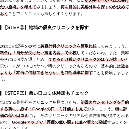
部選んでみましょう。いくつか選べたら、次に
その中で「いちばん受け
たい施術」を考えて
みましょう。
何を目的に美容外科を探すのか決めて
おく
ことでクリニックも探しやすくなります。
【STEP②】地域の優良クリニックを探す
次はこの記事を参考に
美容外科クリニックを簡単比較
してみましょう。
料金は「自分が受けたい施術内容」で比較
してくださいね。また、美容
外科には何度か通うため、
できるだけ近いクリニックのほうが嬉しい
と
思いますが、中にはヤバい噂のクリニックもあるので。基本的には
近さ
よりも「本当に信頼できそうか」を判断基準に探す
ことを徹底しましょ
う。
【STEP③】悪い口コミ体験談もチェック
気になる美容外科クリニックを見つけたら、
初回カウンセリングを予約
する前に、必ず「Googleの口コミ評価」も見て
おきましょう。
特に評
価の低い口コミ
には、そのクリニックのリアルな運営体制が見てとれる
ので、
Googleマップで「評価の低い順」に並べ替えて確認
することを
おすすめします。