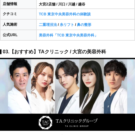
店舗情報
大宮2店舗 / 川口 / 川越 / 越谷
クチコミ
TCB 東京中央美容外科の体験談
人気施術
二重埋没法
/
糸リフト
/
鼻の整形
公式URL
美容外科「TCB 東京中央美容外科」
03.【おすすめ】TAクリニック / 大宮の美容外科