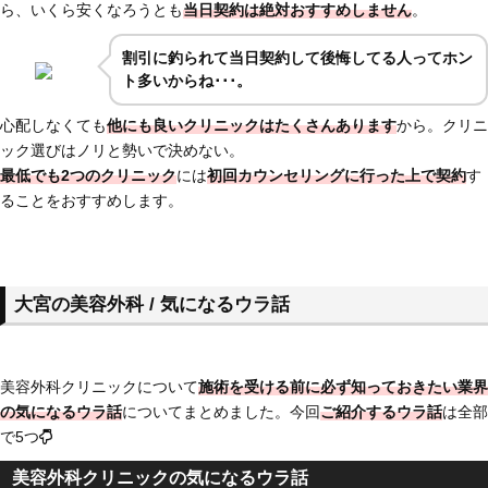
ら、いくら安くなろうとも
当日契約は絶対おすすめしません
。
割引に釣られて当日契約して後悔してる人ってホン
ト多いからね･･･。
心配しなくても
他にも良いクリニックはたくさんあります
から。クリニ
ック選びはノリと勢いで決めない。
最低でも2つのクリニック
には
初回カウンセリングに行った上で契約
す
ることをおすすめします。
大宮の美容外科 / 気になるウラ話
美容外科クリニックについて
施術を受ける前に必ず知っておきたい業界
の気になるウラ話
についてまとめました。今回
ご紹介するウラ話
は全部
で5つ
美容外科クリニックの気になるウラ話