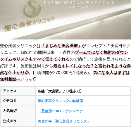
聖心美容クリニックは
「まじめな美容医療」
がコンセプトの美容外科ク
リニック。1993年の開院以来、一過性の
ブームではなく施術のダウン
タイムやリスクもすべて伝えてくれる
ので納得して施術を受けられると
好評です。施術後は周りから
最近キレイになった？と言われるような自
然な仕上がり◎
。目頭切開が270,000円/回(税込)。
気になる人はまずは
無料相談へ
どうぞ
アクセス
各線「大宮駅」より徒歩2分
クチコミ
聖心美容クリニックの体験談
人気施術
二重整形
/
HIFU
/
ポテンツァ
公式URL
美容外科「聖心美容クリニック」