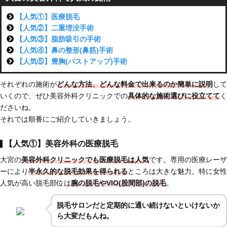
【人気①】医療脱毛
【人気②】二重埋没手術
【人気③】脂肪吸引の手術
【人気④】鼻の整形(鼻筋)手術
【人気⑤】豊胸(バストアップ)手術
それぞれの施術が
どんな方法、どんな料金で出来るのか簡単に説明
して
いくので、ぜひ美容外科クリニックでの
具体的な施術選びに役立てて
く
ださいね。
それでは順番にご紹介していきましょう。
【人気①】美容外科の医療脱毛
大宮の
美容外科クリニックでも医療脱毛は人気
です。専用の医療レーザ
ーにより
半永久的な脱毛効果を得られる
ところは大きな魅力。特に女性
人気が高い脱毛部位は
腕の脱毛
や
VIO(股間部)の脱毛
。
脱毛サロンだと定期的に通い続けないといけないか
ら大変だもんね。