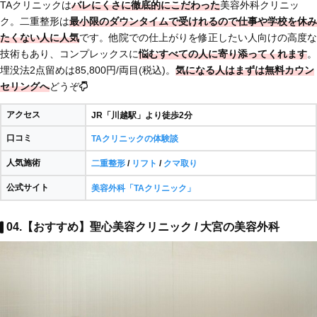
TAクリニックは
バレにくさに徹底的にこだわった
美容外科クリニッ
ク。二重整形は
最小限のダウンタイムで受けれるので仕事や学校を休み
たくない人に人気
です。他院での仕上がりを修正したい人向けの高度な
技術もあり、コンプレックスに
悩むすべての人に
寄り添ってくれます
。
埋没法2点留めは85,800円/両目(税込)。
気になる人はまずは無料カウン
セリングへ
どうぞ
アクセス
JR「川越駅」より徒歩2分
口コミ
TAクリニックの体験談
人気施術
二重整形
/
リフト
/
クマ取り
公式サイト
美容外科「TAクリニック」
04.【おすすめ】聖心美容クリニック / 大宮の美容外科